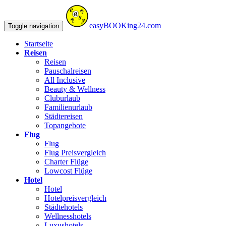
easyBOOKing24.com
Toggle navigation
Startseite
Reisen
Reisen
Pauschalreisen
All Inclusive
Beauty & Wellness
Cluburlaub
Familienurlaub
Städtereisen
Topangebote
Flug
Flug
Flug Preisvergleich
Charter Flüge
Lowcost Flüge
Hotel
Hotel
Hotelpreisvergleich
Städtehotels
Wellnesshotels
Luxushotels